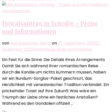
Heiratsantrag
Heiratsantrag in Venedig – Preise
und Informationen
von
heiratsantrag-admin
on
27. Dezember 2025
27.
zu
Dezember 2025
Hinterlasse einen Kommentar
Heiratsan
Ein Fest für die Sinne: Die Details Ihres Arrangements
in
Damit Sie sich während Ihrer romantischen Reise
Venedig
durch die Kanäle um nichts kümmern müssen, haben
–
wir ein Rundum-Sorglos-Paket geschnürt, das
Preise
Herzlichkeit mit venezianischer Tradition verbindet. Ein
und
prickelnder Toast auf Ihre Zukunft Was wäre ein
Informati
Triumph der Liebe ohne ein festliches Anstoßen?
Während es den Gondolieri offiziell …