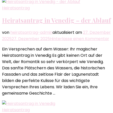
Heiratsantrag
Heiratsantrag in Venedig – der Ablauf
von
heiratsantrag-admin
aktualisiert am
27. Dezember
z
2025
27. Dezember 2025
Hinterlasse einen Kommentar
H
Ein Versprechen auf dem Wasser: Ihr magischer
in
Heiratsantrag in Venedig Es gibt keinen Ort auf der
V
Welt, der Romantik so sehr verkörpert wie Venedig.
–
Das sanfte Plätschern des Wassers, die historischen
d
Fassaden und das zeitlose Flair der Lagunenstadt
A
bilden die perfekte Kulisse für das wichtigste
Versprechen Ihres Lebens. Wir laden Sie ein, Ihre
gemeinsame Geschichte …
Heiratsantrag